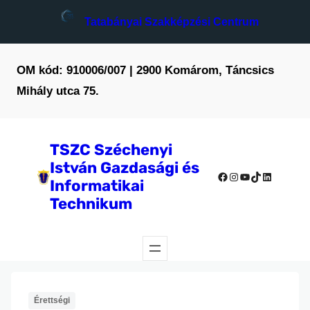
Ugrás
Tatabányai Szakképzési Centrum
a
tartalomhoz
OM kód: 910006/007 | 2900 Komárom, Táncsics
Mihály utca 75.
TSZC Széchenyi
István Gazdasági és
Facebook
Instagram
YouTube
TikTok
LinkedIn
Informatikai
Technikum
Érettségi