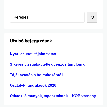
K
e
r
e
Utolsó bejegyzések
s
é
Nyári szüneti tájékoztatás
s
Sikeres vizsgákat tettek végzős tanulóink
Tájékoztatás a beiratkozásról
Osztálykirándulások 2026
Ötletek, élmények, tapasztalatok – KÖB verseny