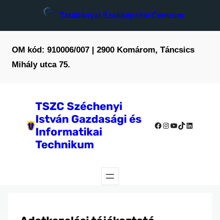
Ugrás
Tatabányai Szakképzési Centrum
a
tartalomhoz
OM kód: 910006/007 | 2900 Komárom, Táncsics
Mihály utca 75.
TSZC Széchenyi
István Gazdasági és
Facebook
Instagram
YouTube
TikTok
LinkedIn
Informatikai
Technikum