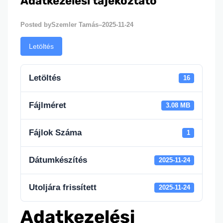
Adatkezelési tájékoztató
Szemler Tamás
2025-11-24
Posted by
–
Letöltés
Letöltés
16
Fájlméret
3.08 MB
Fájlok Száma
1
Dátumkészítés
2025-11-24
Utoljára frissített
2025-11-24
Adatkezelési