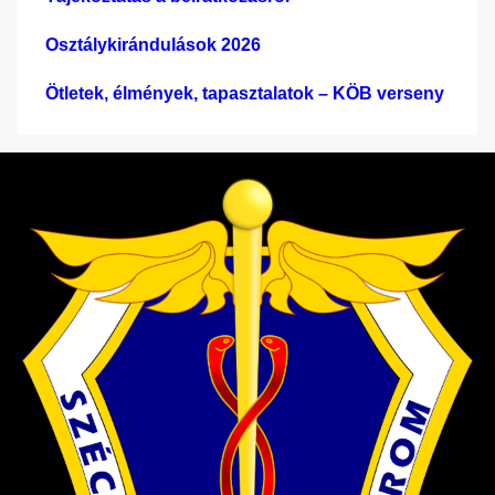
Osztálykirándulások 2026
Ötletek, élmények, tapasztalatok – KÖB verseny