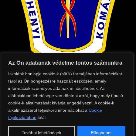
Az Ön adatainak védelme fontos számunkra
Iskolánk honlapja cookie-k (sütik) formájában információkat
Kapcsolat
tárol az Ön böngészésre használt eszközén, amely
információk személyes adatnak minősülhetnek. Az
Cím: 2900 Komárom, Táncsics Mihály utca
alábbiakban lehetősége van dönteni arról, hogy mely típusú
75.
cookie-k alkalmazását kívánja engedélyezni. A cookie-k
Telefon: +36 (70) 684 8500
alkalmazásáról teljeskörű információkat a
Cookie
tájékoztatóban
Tanári telefonszáma: +36 (70) 684 8504
talál.
E-mail: iroda@szixi.hu
További lehetőségek
Elfogadom
OM azonosító: 910006/007