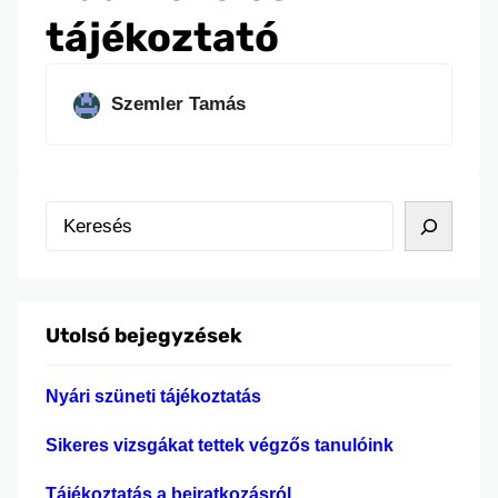
tájékoztató
Szemler Tamás
K
e
r
e
Utolsó bejegyzések
s
é
Nyári szüneti tájékoztatás
s
Sikeres vizsgákat tettek végzős tanulóink
Tájékoztatás a beiratkozásról