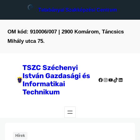
Ugrás
Tatabányai Szakképzési Centrum
a
tartalomhoz
OM kód: 910006/007 | 2900 Komárom, Táncsics
Mihály utca 75.
TSZC Széchenyi
István Gazdasági és
Facebook
Instagram
YouTube
TikTok
LinkedIn
Informatikai
Technikum
Hírek