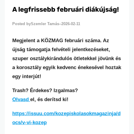
A legfrissebb februári diákújság!
Szemler Tamás
2026-02-11
Posted by
–
Megjelent a KÖZMAG februári száma. Az
újság támogatja felvételi jelentkezéseket,
szuper osztálykirándulós ötletekkel jövünk és
a korosztály egyik kedvenc énekesével hoztak
egy interjút!
Trash? Érdekes? Izgalmas?
Olvasd
el, és derítsd ki!
https://issuu.com/kozepiskolasokmagazinja/d
ocs/v-vi-kozep