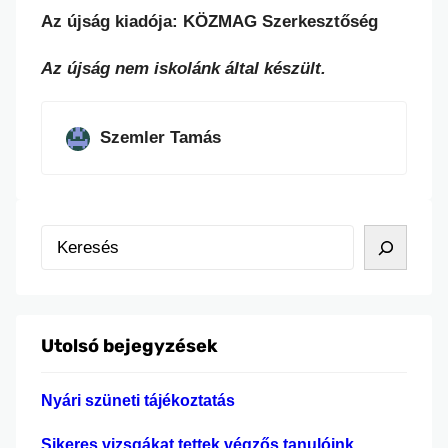
Az újság kiadója: KÖZMAG Szerkesztőség
Az újság nem iskolánk által készült.
Szemler Tamás
K
e
r
e
Utolsó bejegyzések
s
é
Nyári szüneti tájékoztatás
s
Sikeres vizsgákat tettek végzős tanulóink