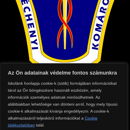
Az Ön adatainak védelme fontos számunkra
Iskolánk honlapja cookie-k (sütik) formájában információkat
Kapcsolat
tárol az Ön böngészésre használt eszközén, amely
információk személyes adatnak minősülhetnek. Az
Cím: 2900 Komárom, Táncsics Mihály utca
alábbiakban lehetősége van dönteni arról, hogy mely típusú
75.
cookie-k alkalmazását kívánja engedélyezni. A cookie-k
Telefon: +36 (70) 684 8500
alkalmazásáról teljeskörű információkat a
Cookie
tájékoztatóban
Tanári telefonszáma: +36 (70) 684 8504
talál.