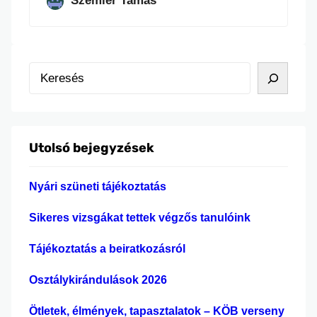
Szemler Tamás
K
e
r
e
Utolsó bejegyzések
s
é
Nyári szüneti tájékoztatás
s
Sikeres vizsgákat tettek végzős tanulóink
Tájékoztatás a beiratkozásról
Osztálykirándulások 2026
Ötletek, élmények, tapasztalatok – KÖB verseny