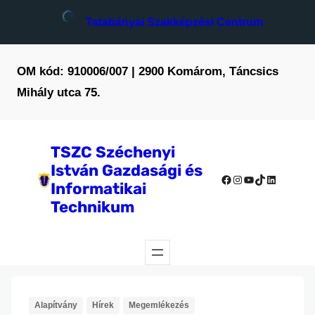
Ugrás
Tatabányai Szakképzési Centrum
a
tartalomhoz
OM kód: 910006/007 | 2900 Komárom, Táncsics
Mihály utca 75.
TSZC Széchenyi
István Gazdasági és
Facebook
Instagram
YouTube
TikTok
LinkedIn
Informatikai
Technikum
Alapítvány
Hírek
Megemlékezés