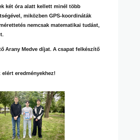
 két óra alatt kellett minél több
ítségével, miközben GPS-koordináták
egmérettetés nemcsak matematikai tudást,
t.
tő Arany Medve díjat. A csapat felkészítő
z elért eredményekhez!