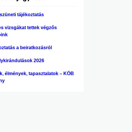
szüneti tájékoztatás
es vizsgákat tettek végzős
óink
oztatás a beiratkozásról
lykirándulások 2026
ek, élmények, tapasztalatok – KÖB
ny