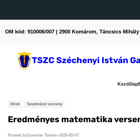
Ugrás
a
tartalomhoz
OM kód: 910006/007 | 2900 Komárom, Táncsics Mihály 
TSZC Széchenyi István Ga
Kezdőlap
Hírek
Tanulmányi verseny
Eredményes matematika verse
Szemler Tamás
2026-05-07
Posted by
–