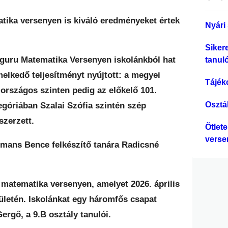
s
é
atika versenyen is kiváló eredményeket értek
Nyári 
s
Siker
guru Matematika Versenyen iskolánkból hat
tanul
melkedő teljesítményt nyújtott: a megyei
Tájék
 országos szinten pedig az előkelő 101.
Osztá
góriában Szalai Szófia szintén szép
szerzett.
Ötlet
verse
ermans Bence felkészítő tanára Radicsné
 matematika versenyen, amelyet 2026. április
letén. Iskolánkat egy háromfős csapat
ergő, a 9.B osztály tanulói.