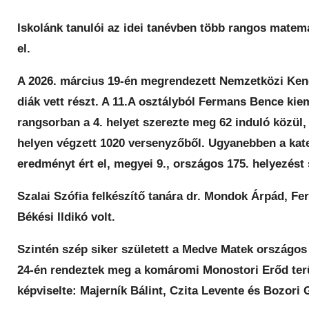
Iskolánk tanulói az idei tanévben több rangos matem
el.
A 2026. március 19-én megrendezett Nemzetközi Ken
diák vett részt. A 11.A osztályból Fermans Bence kie
rangsorban a 4. helyet szerezte meg 62 induló közül,
helyen végzett 1020 versenyzőből. Ugyanebben a kate
eredményt ért el, megyei 9., országos 175. helyezést 
Szalai Szófia felkészítő tanára dr. Mondok Árpád, F
Békési Ildikó volt.
Szintén szép siker született a Medve Matek országos
24-én rendeztek meg a komáromi Monostori Erőd terü
képviselte: Majerník Bálint, Czita Levente és Bozori G