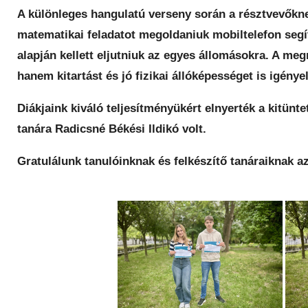
A különleges hangulatú verseny során a résztvevőknek
matematikai feladatot megoldaniuk mobiltelefon seg
alapján kellett eljutniuk az egyes állomásokra. A m
hanem kitartást és jó fizikai állóképességet is igényel
Diákjaink kiváló teljesítményükért elnyerték a kitünte
tanára Radicsné Békési Ildikó volt.
Gratulálunk tanulóinknak és felkészítő tanáraiknak a