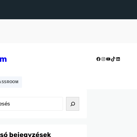
um
Facebook
Instagram
YouTube
TikTok
LinkedIn
ASSROOM
lsó bejegyzések