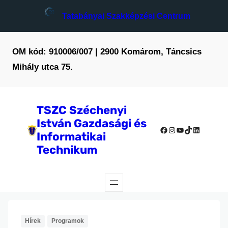
Ugrás
Tatabányai Szakképzési Centrum
a
tartalomhoz
OM kód: 910006/007 | 2900 Komárom, Táncsics
Mihály utca 75.
TSZC Széchenyi
István Gazdasági és
Facebook
Instagram
YouTube
TikTok
LinkedIn
Informatikai
Technikum
Hírek
Programok