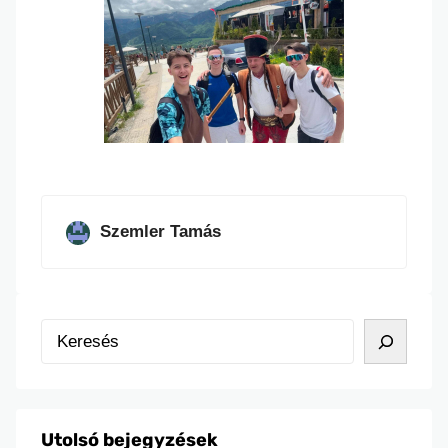
Szemler Tamás
K
e
r
e
Utolsó bejegyzések