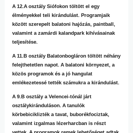
A 12.A osztály Siófokon töltött el egy
élményekkel teli kirándulást. Programjaik
között szerepelt balatoni hajózás, paintball,
valamint a zamárdi kalandpark kihívásainak
teljesítése.
A 11.B osztály Balatonbogláron töltött néhány
felejthetetlen napot. A balatoni környezet, a
közös programok és a jó hangulat
emlékezetessé tették számukra a kirándulást.
A 9.B osztály a Velencei-tónál járt
osztálykiránduláson. A tanulók
körbebiciklizték a tavat, buborékfociztak,
valamint izgalmas lézerharcban is részt
vettek. A programok remek lehetőséget adtak