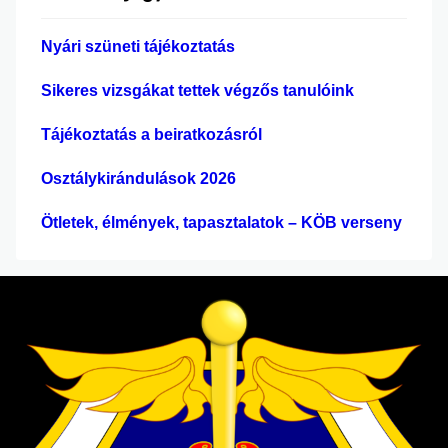
s
é
Nyári szüneti tájékoztatás
s
Sikeres vizsgákat tettek végzős tanulóink
Tájékoztatás a beiratkozásról
Osztálykirándulások 2026
Ötletek, élmények, tapasztalatok – KÖB verseny