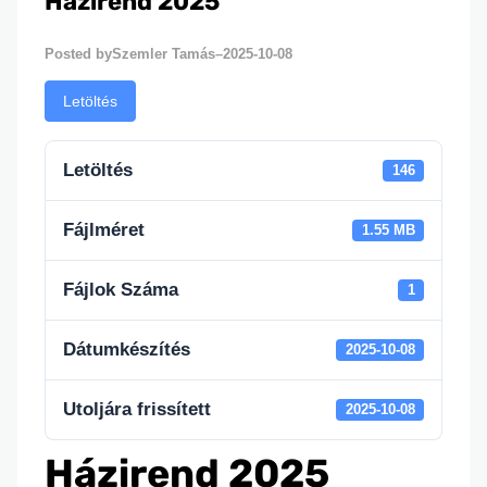
Házirend 2025
Szemler Tamás
2025-10-08
Posted by
–
Letöltés
Letöltés
146
Fájlméret
1.55 MB
Fájlok Száma
1
Dátumkészítés
2025-10-08
Utoljára frissített
2025-10-08
Házirend 2025