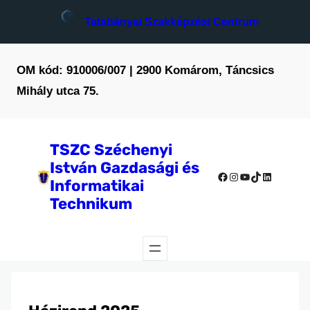
Ugrás
Tatabányai Szakképzési Centrum
a
tartalomhoz
OM kód: 910006/007 | 2900 Komárom, Táncsics
Mihály utca 75.
TSZC Széchenyi
István Gazdasági és
Facebook
Instagram
YouTube
TikTok
LinkedIn
Informatikai
Technikum