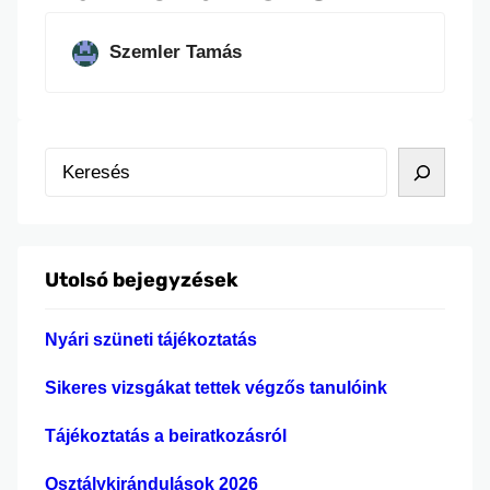
Szemler Tamás
K
e
r
e
Utolsó bejegyzések
s
é
Nyári szüneti tájékoztatás
s
Sikeres vizsgákat tettek végzős tanulóink
Tájékoztatás a beiratkozásról
Osztálykirándulások 2026