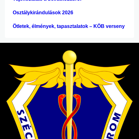
Osztálykirándulások 2026
Ötletek, élmények, tapasztalatok – KÖB verseny