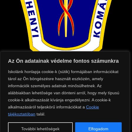
Az Ön adatainak védelme fontos számunkra
Iskolánk honlapja cookie-k (sütik) formájában információkat
Kapcsolat
tárol az Ön böngészésre használt eszközén, amely
információk személyes adatnak minősülhetnek. Az
Cím: 2900 Komárom, Táncsics Mihály utca
alábbiakban lehetősége van dönteni arról, hogy mely típusú
75.
cookie-k alkalmazását kívánja engedélyezni. A cookie-k
Telefon: +36 (70) 684 8500
alkalmazásáról teljeskörű információkat a
Cookie
tájékoztatóban
Tanári telefonszáma: +36 (70) 684 8504
talál.
E-mail: iroda@szixi.hu
További lehetőségek
Elfogadom
OM azonosító: 910006/007