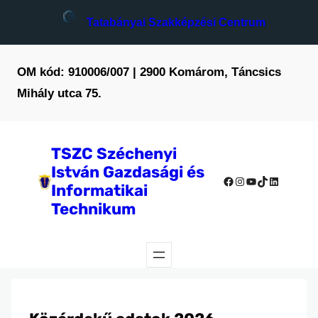
Ugrás
Tatabányai Szakképzési Centrum
a
tartalomhoz
OM kód: 910006/007 | 2900 Komárom, Táncsics
Mihály utca 75.
TSZC Széchenyi
István Gazdasági és
Facebook
Instagram
YouTube
TikTok
LinkedIn
Informatikai
Technikum