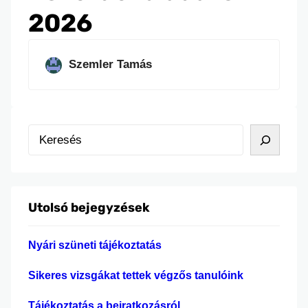
2026
Szemler Tamás
K
e
r
e
Utolsó bejegyzések
s
é
Nyári szüneti tájékoztatás
s
Sikeres vizsgákat tettek végzős tanulóink
Tájékoztatás a beiratkozásról