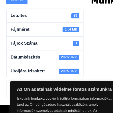
Munk
Letöltés
93
Fájlméret
1.54 MB
Fájlok Száma
1
Dátumkészítés
2025-10-08
Utoljára frissített
2025-10-08
Az Ön adatainak védelme fontos számunkra
Szemler Tamás
Iskolánk honlapja cookie-k (sütik) formájában információkat
tárol az Ön böngészésre használt eszközén, amely
információk személyes adatnak minősülhetnek. Az