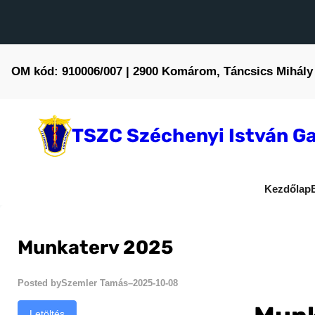
Ugrás
a
tartalomhoz
OM kód: 910006/007 | 2900 Komárom, Táncsics Mihály 
TSZC Széchenyi István Ga
Kezdőlap
Munkaterv 2025
Szemler Tamás
2025-10-08
Posted by
–
Letöltés