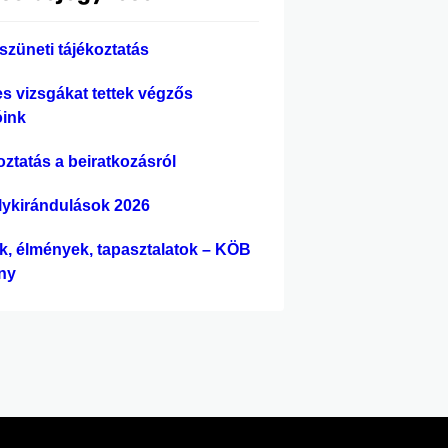
szüneti tájékoztatás
es vizsgákat tettek végzős
óink
oztatás a beiratkozásról
lykirándulások 2026
ek, élmények, tapasztalatok – KÖB
ny