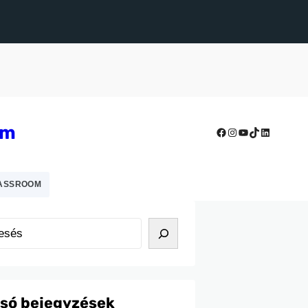
um
Facebook
Instagram
YouTube
TikTok
LinkedIn
ASSROOM
lsó bejegyzések