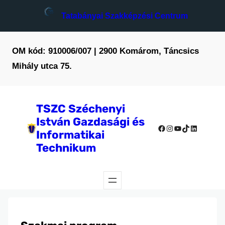
Ugrás
Tatabányai Szakképzési Centrum
a
tartalomhoz
OM kód: 910006/007 | 2900 Komárom, Táncsics
Mihály utca 75.
TSZC Széchenyi
István Gazdasági és
Facebook
Instagram
YouTube
TikTok
LinkedIn
Informatikai
Technikum