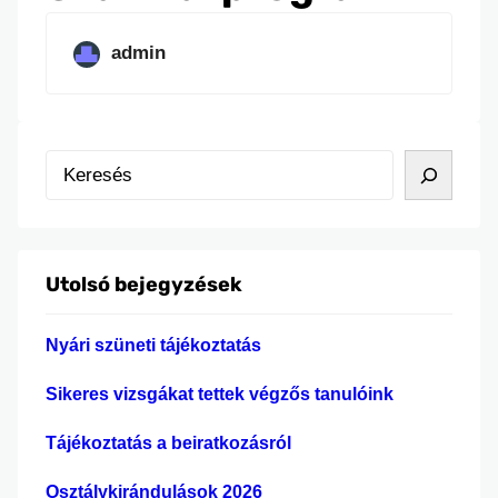
admin
K
e
r
e
Utolsó bejegyzések
s
é
Nyári szüneti tájékoztatás
s
Sikeres vizsgákat tettek végzős tanulóink
Tájékoztatás a beiratkozásról
Osztálykirándulások 2026