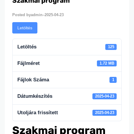
Szakmai program
admin
2025-04-23
Posted by
–
Letöltés
Letöltés
125
Fájlméret
1.72 MB
Fájlok Száma
1
Dátumkészítés
2025-04-23
Utoljára frissített
2025-04-23
Szakmai program