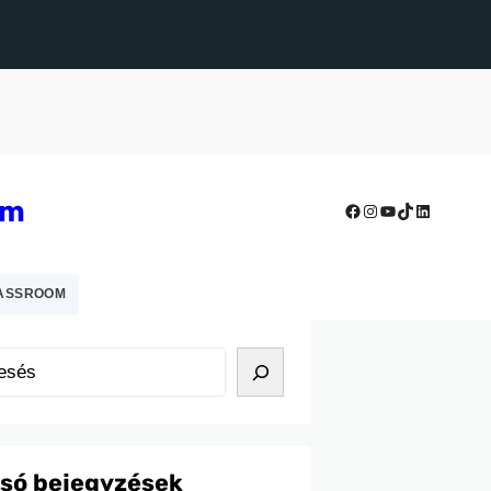
um
Facebook
Instagram
YouTube
TikTok
LinkedIn
ASSROOM
lsó bejegyzések