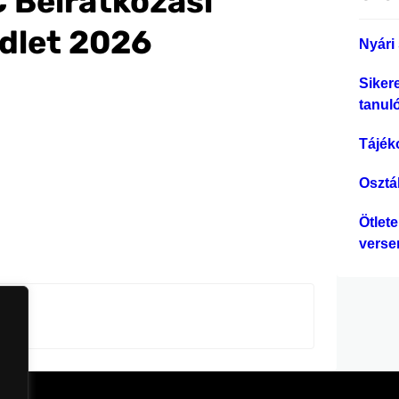
 Beiratkozási
s
é
dlet 2026
Nyári 
s
Siker
tanul
Tájék
Osztá
Ötlet
verse