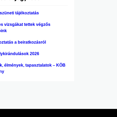
szüneti tájékoztatás
es vizsgákat tettek végzős
óink
oztatás a beiratkozásról
lykirándulások 2026
ek, élmények, tapasztalatok – KÖB
ny