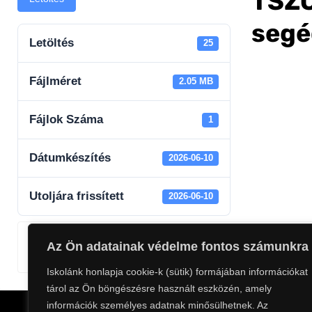
TSZC
segé
Letöltés
25
Fájlméret
2.05 MB
Fájlok Száma
1
Dátumkészítés
2026-06-10
Utoljára frissített
2026-06-10
Az Ön adatainak védelme fontos számunkra
Szemler Tamás
Iskolánk honlapja cookie-k (sütik) formájában információkat
tárol az Ön böngészésre használt eszközén, amely
információk személyes adatnak minősülhetnek. Az