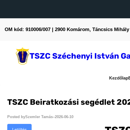
Ugrás
a
tartalomhoz
OM kód: 910006/007 | 2900 Komárom, Táncsics Mihály 
TSZC Széchenyi István Ga
Kezdőlap
TSZC Beiratkozási segédlet 20
Szemler Tamás
2026-06-10
Posted by
–
Letöltés