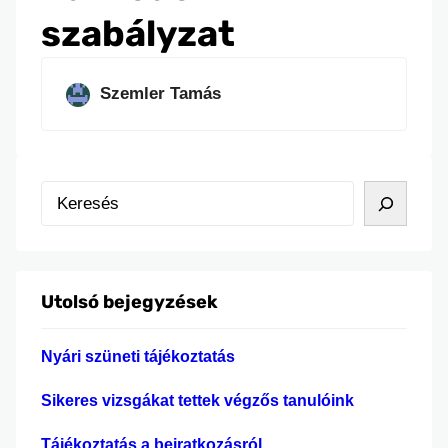
szabályzat
Szemler Tamás
K
e
r
e
Utolsó bejegyzések
s
é
Nyári szüneti tájékoztatás
s
Sikeres vizsgákat tettek végzős tanulóink
Tájékoztatás a beiratkozásról