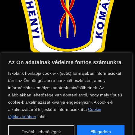
Az Ön adatainak védelme fontos számunkra
Iskolánk honlapja cookie-k (sütik) formájában információkat
Kapcsolat
tárol az Ön böngészésre használt eszközén, amely
információk személyes adatnak minősülhetnek. Az
Cím: 2900 Komárom, Táncsics Mihály utca
alábbiakban lehetősége van dönteni arról, hogy mely típusú
75.
cookie-k alkalmazását kívánja engedélyezni. A cookie-k
Telefon: +36 (70) 684 8500
alkalmazásáról teljeskörű információkat a
Cookie
tájékoztatóban
Tanári telefonszáma: +36 (70) 684 8504
talál.
E-mail: iroda@szixi.hu
További lehetőségek
Elfogadom
OM azonosító: 910006/007