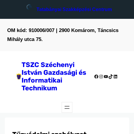
Ugrás
Tatabányai Szakképzési Centrum
a
tartalomhoz
OM kód: 910006/007 | 2900 Komárom, Táncsics
Mihály utca 75.
TSZC Széchenyi
István Gazdasági és
Facebook
Instagram
YouTube
TikTok
LinkedIn
Informatikai
Technikum