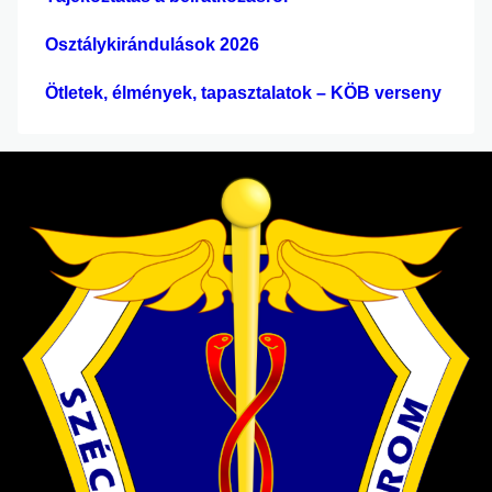
Osztálykirándulások 2026
Ötletek, élmények, tapasztalatok – KÖB verseny