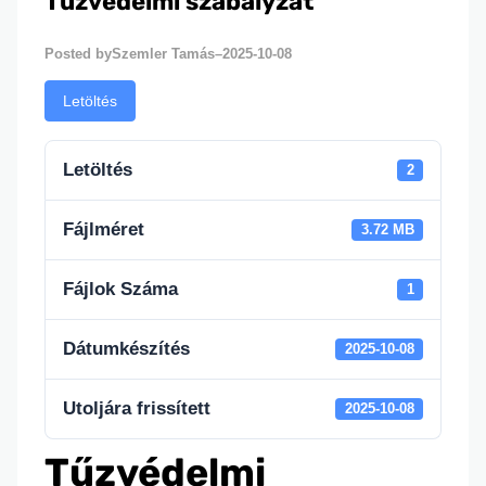
Tűzvédelmi szabályzat
Szemler Tamás
2025-10-08
Posted by
–
Letöltés
Letöltés
2
Fájlméret
3.72 MB
Fájlok Száma
1
Dátumkészítés
2025-10-08
Utoljára frissített
2025-10-08
Tűzvédelmi