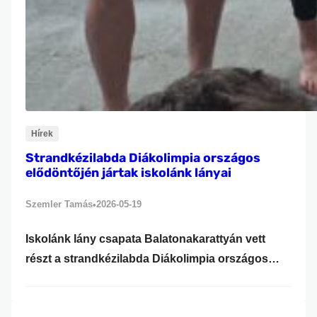
Hírek
Strandkézilabda Diákolimpia országos
elődöntőjén jártak iskolánk lányai
Szemler Tamás
2026-05-19
•
Iskolánk lány csapata Balatonakarattyán vett
részt a strandkézilabda Diákolimpia országos
elődöntőjén. A verseny különleges élményt
jelentett a tanulók számára, hiszen első