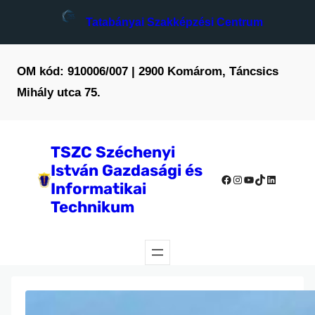
Tatabányai Szakképzési Centrum
OM kód: 910006/007 | 2900 Komárom, Táncsics
Mihály utca 75.
TSZC Széchenyi
István Gazdasági és
Facebook
Instagram
YouTube
TikTok
LinkedIn
Informatikai
Technikum