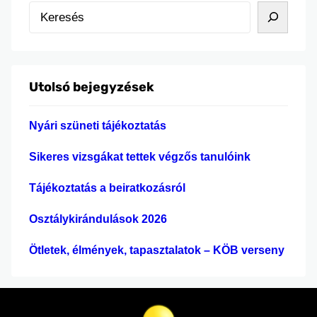
alkalommal próbálhatták ki magukat ebben a
K
látványos és izgalmas sportágban. A lányok a
e
megmérettetésre sokat készültek, és minden
r
mérkőzésen nagy lelkesedéssel, kitartással és
e
sportszerűen küzdöttek. Bár nagyon erős
Utolsó bejegyzések
s
csapatokkal találkoztak, kezdő
é
strandkézilabdázóként is becsülettel…
Nyári szüneti tájékoztatás
s
Sikeres vizsgákat tettek végzős tanulóink
Tájékoztatás a beiratkozásról
Osztálykirándulások 2026
Ötletek, élmények, tapasztalatok – KÖB verseny