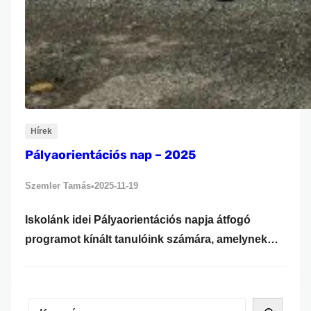
Hírek
Pályaorientációs nap – 2025
Szemler Tamás
2025-11-19
•
Iskolánk idei Pályaorientációs napja átfogó
programot kínált tanulóink számára, amelynek
célja az volt, hogy a diákok valós benyomást
szerezzenek a munka világáról, megismerjék a
különböző szakmai területek működését, és
K