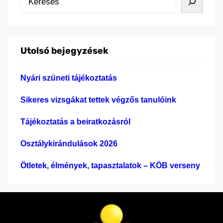
tájékozódjanak a továbbtanulási lehetőségekről.
e
A nap folyamán üzemlátogatások, céges és
r
pénzügyi előadások, valamint számos egyetem
e
bemutatói segítették őket abban, hogy
Utolsó bejegyzések
s
megalapozott döntést hozhassanak jövőjük
é
tervezésekor. A…
Nyári szüneti tájékoztatás
s
Sikeres vizsgákat tettek végzős tanulóink
Tájékoztatás a beiratkozásról
Osztálykirándulások 2026
Ötletek, élmények, tapasztalatok – KÖB verseny