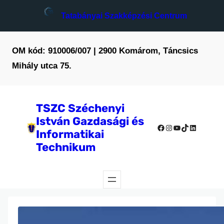
Tatabányai Szakképzési Centrum
OM kód: 910006/007 | 2900 Komárom, Táncsics
Mihály utca 75.
TSZC Széchenyi
István Gazdasági és
Facebook
Instagram
YouTube
TikTok
LinkedIn
Informatikai
Technikum