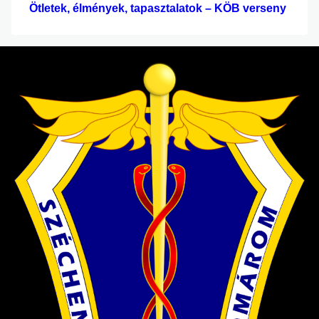
Ötletek, élmények, tapasztalatok – KÖB verseny