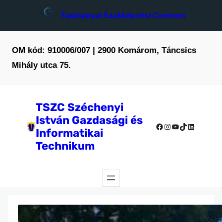
Tatabányai Szakképzési Centrum
OM kód: 910006/007 | 2900 Komárom, Táncsics
Mihály utca 75.
TSZC Széchenyi
István Gazdasági és
Facebook
Instagram
YouTube
TikTok
LinkedIn
Informatikai
Technikum