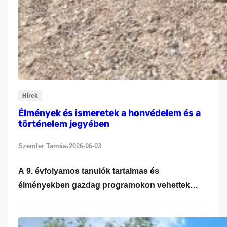
Hírek
Élmények és ismeretek a honvédelem és a
történelem jegyében
Szemler Tamás
2026-06-03
•
A 9. évfolyamos tanulók tartalmas és
élményekben gazdag programokon vehettek
részt az elmúlt napokban. A honvédelem oktatás
keretein belül gyakorlati foglalkozáson vettek