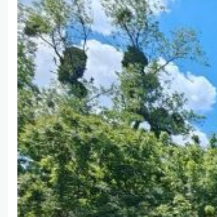
részt Székelyné Tüske Eszter vezetésével, ahol
hasznos ismeretekkel gazdagodhattak, és
közben kellemes élményeket is szereztek. A
közösen eltöltött nap jó lehetőséget adott arra,
hogy a diákok a tanórákon tanultakat gyakorlati
formában is megtapasztalják.…