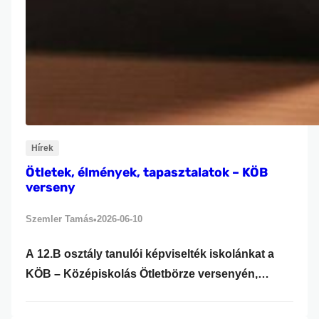
Hírek
Ötletek, élmények, tapasztalatok – KÖB
verseny
Szemler Tamás
2026-06-10
•
A 12.B osztály tanulói képviselték iskolánkat a
KÖB – Középiskolás Ötletbörze versenyén,
amelyet a Pannon Egyetem Gazdaságtudományi
Kara szervezett. A KÖB egy középiskolásoknak