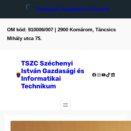
Tatabányai Szakképzési Centrum
OM kód: 910006/007 | 2900 Komárom, Táncsics
Mihály utca 75.
TSZC Széchenyi
István Gazdasági és
Facebook
Instagram
YouTube
TikTok
LinkedIn
Informatikai
Technikum