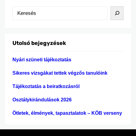
szóló verseny, amely lehetőséget ad a diákoknak
K
arra, hogy kreatív ötleteiket, problémamegoldó
e
gondolkodásukat és együttműködési
r
készségeiket is megmutassák. A versenyen részt
e
vevő tanulóink hasznos tapasztalatokat
Utolsó bejegyzések
s
szereztek, új élményekkel gazdagodtak, és
é
betekintést nyerhettek…
Nyári szüneti tájékoztatás
s
Sikeres vizsgákat tettek végzős tanulóink
Tájékoztatás a beiratkozásról
Osztálykirándulások 2026
Ötletek, élmények, tapasztalatok – KÖB verseny