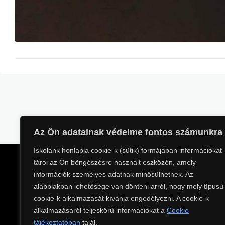
A 12.B osztály tanulói 
versenyén, amelyet a 
egy középiskolásoknak s
kreatív ötleteiket, pr
készségeiket is megmut
tapasztalatokat szerezt
Az Ön adatainak védelme fontos számunkra
Iskolánk honlapja cookie-k (sütik) formájában információkat
tárol az Ön böngészésre használt eszközén, amely
információk személyes adatnak minősülhetnek. Az
Kapcsolat
alábbiakban lehetősége van dönteni arról, hogy mely típusú
cookie-k alkalmazását kívánja engedélyezni. A cookie-k
Cím: 2900 Komárom, Táncsi
alkalmazásáról teljeskörű információkat a
Cookie
Telefon: +36 (70) 684 8500
tájékoztatóban
talál.