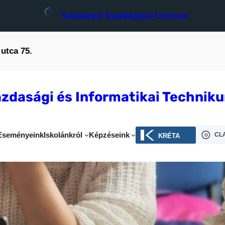
Tatabányai Szakképzési Centrum
utca 75.
zdasági és Informatikai Technik
Eseményeink
Iskolánkról
Képzéseink
KRÉTA
CL
G
k, tapasztalatok – KÖB verseny