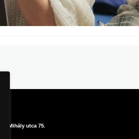
képviselték iskolánkat a KÖB – Középiskolás Ötletbörze
Pannon Egyetem Gazdaságtudományi Kara szervezett. A KÖ
zóló verseny, amely lehetőséget ad a diákoknak arra, hog
oblémamegoldó gondolkodásukat és együttműködési
assák. A versenyen részt vevő tanulóink hasznos
ek, új élményekkel gazdagodtak, és betekintést nyerhettek…
cs Mihály utca 75.