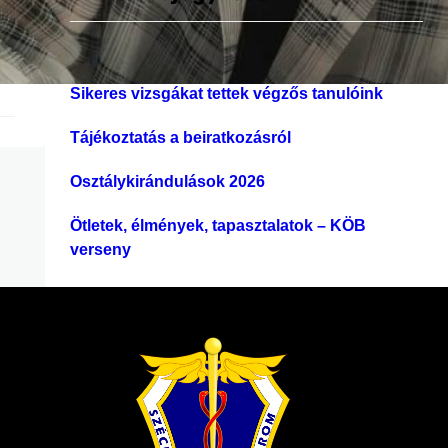
s
é
Nyári szüneti tájékoztatás
B
s
y
Sikeres vizsgákat tettek végzős tanulóink
Tájékoztatás a beiratkozásról
Osztálykirándulások 2026
Ötletek, élmények, tapasztalatok – KÖB
verseny