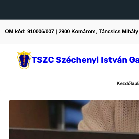
OM kód: 910006/007 | 2900 Komárom, Táncsics Mihály 
TSZC Széchenyi István Ga
Kezdőlap
Hírek
Ötletek, élménye
Szemler Tamás
2026-06-10
•