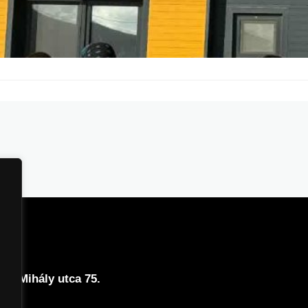
ntációs napja átfogó programot kínált tanulóink számára,
, hogy a diákok valós benyomást szerezzenek a munka
a különböző szakmai területek működését, és tájékozódjana
őségekről. A nap folyamán üzemlátogatások, céges és
lamint számos egyetem bemutatói segítették őket abban,
ést hozhassanak jövőjük tervezésekor. A…
cs Mihály utca 75.