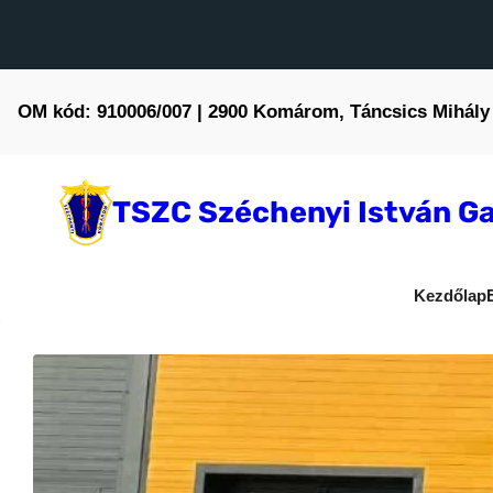
OM kód: 910006/007 | 2900 Komárom, Táncsics Mihály 
TSZC Széchenyi István Ga
Kezdőlap
Hírek
Pályaorientáció
Szemler Tamás
2025-11-19
•