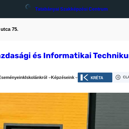
Tatabányai Szakképzési Centrum
utca 75.
zdasági és Informatikai Technik
Eseményeink
Iskolánkról
Képzéseink
KRÉTA
CL
G
s nap – 2025