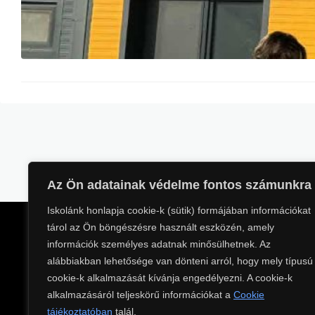
Iskolánk idei Pályaorie
amelynek célja az volt
világáról, megismerjék 
a továbbtanulási lehet
pénzügyi előadások, va
hogy megalapozott dönt
Az Ön adatainak védelme fontos számunkra
Iskolánk honlapja cookie-k (sütik) formájában információkat
tárol az Ön böngészésre használt eszközén, amely
információk személyes adatnak minősülhetnek. Az
Kapcsolat
alábbiakban lehetősége van dönteni arról, hogy mely típusú
cookie-k alkalmazását kívánja engedélyezni. A cookie-k
Cím: 2900 Komárom, Táncsi
alkalmazásáról teljeskörű információkat a
Cookie
Telefon: +36 (70) 684 8500
tájékoztatóban
talál.