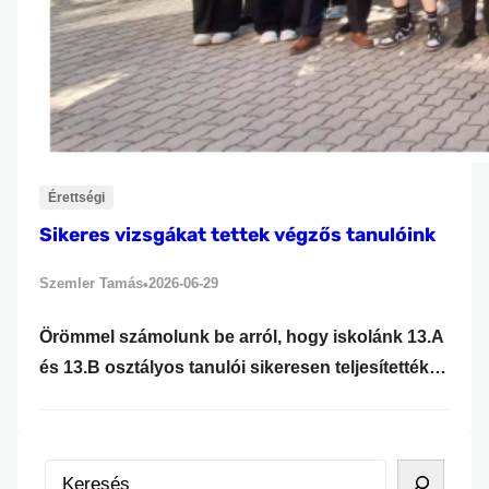
Érettségi
Sikeres vizsgákat tettek végzős tanulóink
Szemler Tamás
2026-06-29
•
Örömmel számolunk be arról, hogy iskolánk 13.A
és 13.B osztályos tanulói sikeresen teljesítették
szakmai vizsgáikat, valamint eredményes
érettségi vizsgát tettek. Tanulóink az informatikai
rendszer- és alkalmazás-üzemeltető technikus,
K