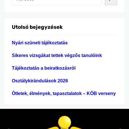
valamint a pénzügyi-számviteli ügyintéző
e
szakmákban szerezték meg képesítésüket.
r
Büszkék vagyunk diákjaink kitartó munkájára,
e
szorgalmára és elért eredményeire. Gratulálunk
Utolsó bejegyzések
s
minden végzős tanulónknak, és további sok
é
sikert kívánunk nekik a…
Nyári szüneti tájékoztatás
s
Sikeres vizsgákat tettek végzős tanulóink
Tájékoztatás a beiratkozásról
Osztálykirándulások 2026
Ötletek, élmények, tapasztalatok – KÖB verseny