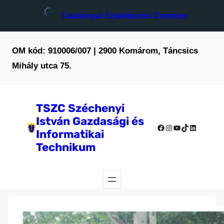
Tatabányai Szakképzési Centrum
OM kód: 910006/007 | 2900 Komárom, Táncsics
Mihály utca 75.
TSZC Széchenyi
István Gazdasági és
Facebook
Instagram
YouTube
TikTok
LinkedIn
Informatikai
Technikum