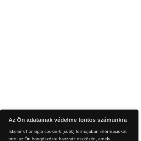
Az Ön adatainak védelme fontos számunkra
Iskolánk honlapja cookie-k (sütik) formájában információkat
tárol az Ön böngészésre használt eszközén, amely