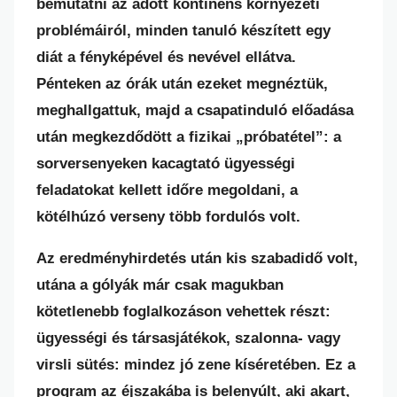
bemutatni az adott kontinens környezeti
problémáiról, minden tanuló készített egy
diát a fényképével és nevével ellátva.
Pénteken az órák után ezeket megnéztük,
meghallgattuk, majd a csapatinduló előadása
után megkezdődött a fizikai „próbatétel”: a
sorversenyeken kacagtató ügyességi
feladatokat kellett időre megoldani, a
kötélhúzó verseny több fordulós volt.
Az eredményhirdetés után kis szabadidő volt,
utána a gólyák már csak magukban
kötetlenebb foglalkozáson vehettek részt:
ügyességi és társasjátékok, szalonna- vagy
virsli sütés: mindez jó zene kíséretében. Ez a
program az éjszakába is belenyúlt, aki akart,