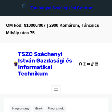
Ugrás
Tatabányai Szakképzési Centrum
a
tartalomhoz
OM kód: 910006/007 | 2900 Komárom, Táncsics
Mihály utca 75.
TSZC Széchenyi
István Gazdasági és
Facebook
Instagram
YouTube
TikTok
LinkedIn
Informatikai
Technikum
Hagyomány
Hírek
Programok