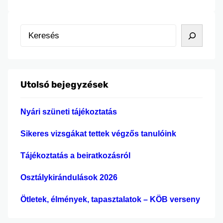
K
e
r
e
Utolsó bejegyzések
s
é
Nyári szüneti tájékoztatás
s
Sikeres vizsgákat tettek végzős tanulóink
Tájékoztatás a beiratkozásról
Osztálykirándulások 2026
Ötletek, élmények, tapasztalatok – KÖB verseny