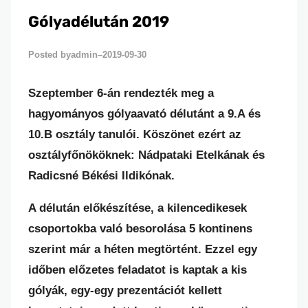
Gólyadélután 2019
admin
2019-09-30
Posted by
–
Szeptember 6-án rendezték meg a
hagyományos gólyaavató délutánt a 9.A és
10.B osztály tanulói. Köszönet ezért az
osztályfőnököknek: Nádpataki Etelkának és
Radicsné Békési Ildikónak.
A délután előkészítése, a kilencedikesek
csoportokba való besorolása 5 kontinens
szerint már a héten megtörtént. Ezzel egy
időben előzetes feladatot is kaptak a kis
gólyák, egy-egy prezentációt kellett