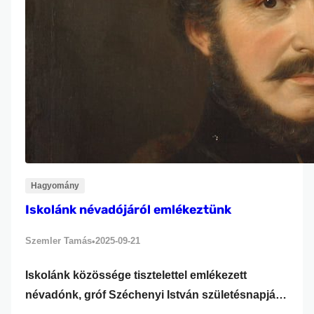
Hagyomány
Iskolánk névadójáról emlékeztünk
Szemler Tamás
2025-09-21
•
Iskolánk közössége tisztelettel emlékezett
névadónk, gróf Széchenyi István születésnapjára.