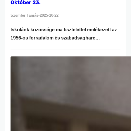
Október 23.
Szemler Tamás
2025-10-22
•
Iskolánk közössége ma tisztelettel emlékezett az
1956-os forradalom és szabadságharc
eseményeire és hőseire. Az ünnepi műsort a 10.A
és 10.B osztály tanulói adták elő, akik
színvonalas összeállításukkal idézték fel a
forradalom hangulatát és üzenetét. A műsorban
versek, prózai részletek, korabeli felvételek és
zenék segítségével elevenedtek meg az akkori
napok eseményei, valamint a fiatalok bátorsága,
akik…