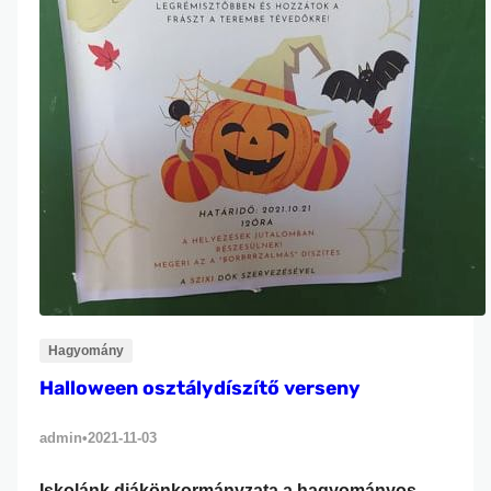
Hagyomány
Halloween osztálydíszítő verseny
admin
2021-11-03
•
Iskolánk diákönkormányzata a hagyományos