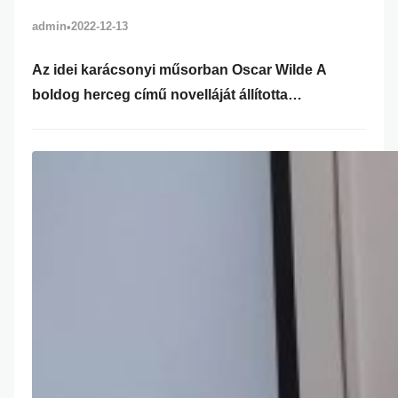
admin
2022-12-13
•
Az idei karácsonyi műsorban Oscar Wilde A
boldog herceg című novelláját állította
színpadra a 11.A osztály. A mű 1888-ban jelent
meg először angol nyelven és talán a
legismertebb története a szerzőnek. A megható
mese témája jól illeszkedett a karácsony
üzenetéhez. A mesélő (Kelemen Márton Dániel)
által olvasott történetből és a többi szereplő
alakításából kiderült, hogy a Boldog Herceg…