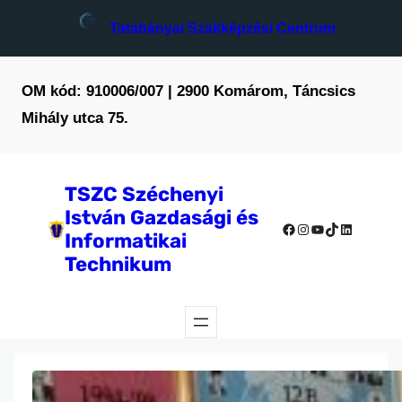
Tatabányai Szakképzési Centrum
OM kód: 910006/007 | 2900 Komárom, Táncsics
Mihály utca 75.
TSZC Széchenyi
István Gazdasági és
Facebook
Instagram
YouTube
TikTok
LinkedIn
Informatikai
Technikum