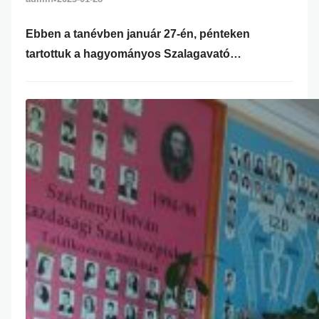
Ebben a tanévben január 27-én, pénteken
tartottuk a hagyományos Szalagavató
ünnepségünket. A helyszíne az almásfüzitői
Petőfi Sándor Művelődési Ház volt. Az este elején
a színpadon bemutatkoztak a végzősök, majd az
iskolánk igazgatónője tartotta meg
búcsúbeszédét. Ezután következett a
szalagtűzés. A két osztályfőnökre, Nádpataki
Etelka tanárnőre (12/A) és Balogh Imre (12/B)
tanár úrra Prohászka Sarolta intézményvezető…