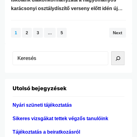
karácsonyi osztálydíszítő verseny előtt idén új
kihívás elé állította az osztályokat. Az őszi
szünetet megelőző héten az osztályok zöme
1
2
3
…
5
Next
lelkes díszítésbe kezdett. Egyes osztálytermek
igazán félelmetesre sikerültek. Néhány diák és
tanár pedig a zsűrizés napján ijesztő jelmezekbe
K
öltözött, őket a DÖK oklevélelel és különdíjjal
e
jutalmazta. A verseny helyezettjei: I. 9.B II. 10.B…
r
e
Utolsó bejegyzések
s
é
Nyári szüneti tájékoztatás
s
Sikeres vizsgákat tettek végzős tanulóink
Tájékoztatás a beiratkozásról