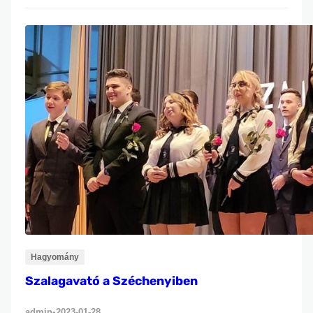
A megemlékezés keretében koszorúzással
adóztunk emlékének, kifejezve hálánkat és
tiszteletünket munkássága iránt. Életműve és
hazaszeretete máig példát mutat
mindannyiunknak. Születésnapján nemcsak
emlékezünk rá, hanem tanulunk is örökségéből:
felelősségvállalásból, hazaszeretetből és a
közösségért való cselekvésből.
Hagyomány
Szalagavató a Széchenyiben
admin
2023-01-28
•