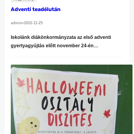
Adventi teadélután
admin
2022-11-25
•
Iskolánk diákönkormányzata az első adventi
gyertyagyújtás előtt november 24-én
megrendezte a hagyományos teadélutánját. A
diákok a Kiművelt Emberfők Alapítvány
támogatásával minden osztálynak elkészíthették
a saját adventi koszorúját. A jó hangulatú
rendezvényen a kitartó munka eredményeként
szebbnél szebb asztaldíszek készültek. Az
alkotókedvet karácsonyi zenék fokozták. Egy
finom tea és karácsonyi sütemények
elfogyasztása közben folyt a lelkes…