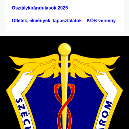
Osztálykirándulások 2026
Ötletek, élmények, tapasztalatok – KÖB verseny