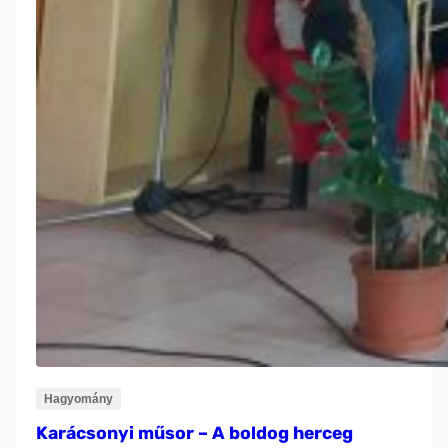
Hagyomány
Karácsonyi műsor – A boldog herceg