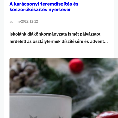
A karácsonyi teremdíszítés és
koszorúkészítés nyertesei
admin
2022-12-12
•
Iskolánk diákönkormányzata ismét pályázatot
hirdetett az osztálytermek díszítésére és adventi
koszorú készítésére. Az osztályok közül az
alábbiak értek el helyezéseket: Teremdíszítés: I.
11.B 40 pont II. 11.A 34 pont III. 10.B 33 pont
Különdíjban részesült Gyurkó Gyuláné Ilike
portásunk. Koszorúkészítés: I. Tóth Eszter (9.B) II.
Kulasa Tímea (9.A) III. Ujj Olivér (13.) Gratulálunk a
helyezetteknek…