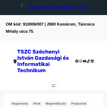
Ugrás
Tatabányai Szakképzési Centrum
a
tartalomhoz
OM kód: 910006/007 | 2900 Komárom, Táncsics
Mihály utca 75.
TSZC Széchenyi
István Gazdasági és
Facebook
Instagram
YouTube
TikTok
LinkedIn
Informatikai
Technikum
Hagyomány
Hírek
Megemlékezés
Programok