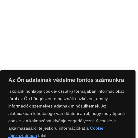
Az Ön adatainak védelme fontos számunkra
Iskolánk honlapja cookie-k (sütik) formájában információkat
tárol az Ön böngészésre használt eszközén, amely
információk személyes adatnak minősülhetnek. Az
alábbiakban lehetősége van dönteni arról, hogy mely típusú
cookie-k alkalmazását kívánja engedélyezni. A cookie-k
alkalmazásáról teljeskörű információkat a
Cookie
tájékoztatóban
talál.