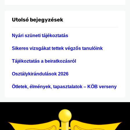
r
e
Utolsó bejegyzések
s
é
Nyári szüneti tájékoztatás
s
Sikeres vizsgákat tettek végzős tanulóink
Tájékoztatás a beiratkozásról
Osztálykirándulások 2026
Ötletek, élmények, tapasztalatok – KÖB verseny