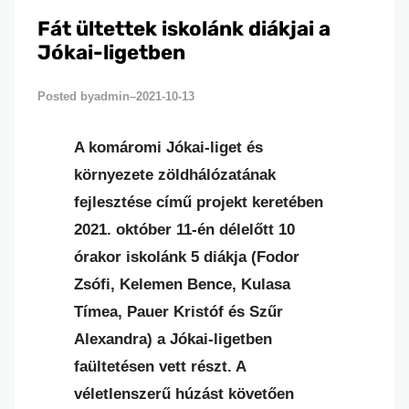
Fát ültettek iskolánk diákjai a
Jókai-ligetben
admin
2021-10-13
Posted by
–
A komáromi Jókai-liget és
környezete zöldhálózatának
fejlesztése című projekt keretében
2021. október 11-én délelőtt 10
órakor iskolánk 5 diákja (Fodor
Zsófi, Kelemen Bence, Kulasa
Tímea, Pauer Kristóf és Szűr
Alexandra) a Jókai-ligetben
faültetésen vett részt. A
véletlenszerű húzást követően