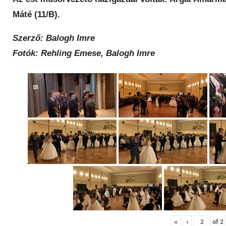
Máté (11/B).
Szerző: Balogh Imre
Fotók: Rehling Emese, Balogh Imre
«
‹
of
2