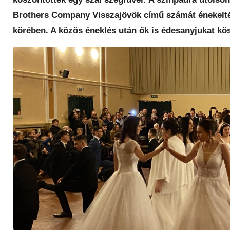
Brothers Company Visszajövök című számát énekelték
körében. A közös éneklés után ők is édesanyjukat kös