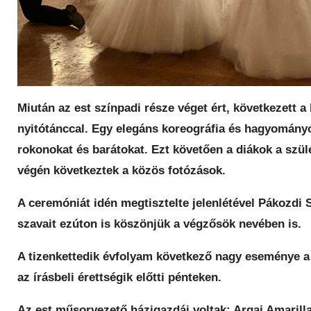
Miután az est színpadi része véget ért, következett a 
nyitótánccal. Egy elegáns koreográfia és hagyományo
rokonokat és barátokat. Ezt követően a diákok a szüle
végén következtek a közös fotózások.
A ceremóniát idén megtisztelte jelenlétével Pákozdi 
szavait ezúton is köszönjük a végzősök nevében is.
A tizenkettedik évfolyam következő nagy eseménye a 
az írásbeli érettségik előtti pénteken.
Az est műsorvezető házigazdái voltak: Argai Amarilla