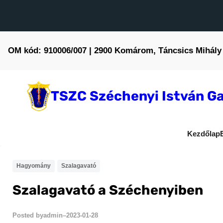
Ugrás
a
tartalomhoz
OM kód: 910006/007 | 2900 Komárom, Táncsics Mihály 
TSZC Széchenyi István Ga
Kezdőlap
Hagyomány
Szalagavató
Szalagavató a Széchenyiben
admin
2023-01-28
Posted by
–