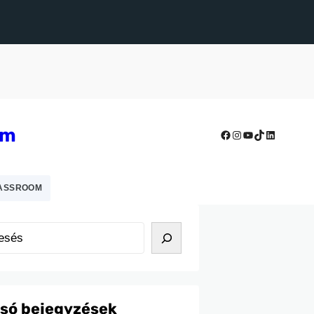
um
Facebook
Instagram
YouTube
TikTok
LinkedIn
ASSROOM
lsó bejegyzések