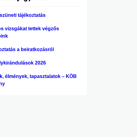
szüneti tájékoztatás
es vizsgákat tettek végzős
óink
oztatás a beiratkozásról
lykirándulások 2026
ek, élmények, tapasztalatok – KÖB
ny