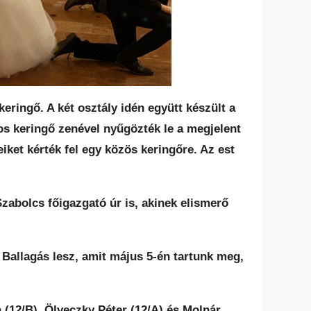
keringő. A két osztály idén együtt készült a
s keringő zenével nyűgözték le a megjelent
iket kérték fel egy közös keringőre. Az est
Szabolcs főigazgató úr is, akinek elismerő
Ballagás lesz, amit május 5-én tartunk meg,
 (12/B), Ölveczky Péter (12/A) és Molnár