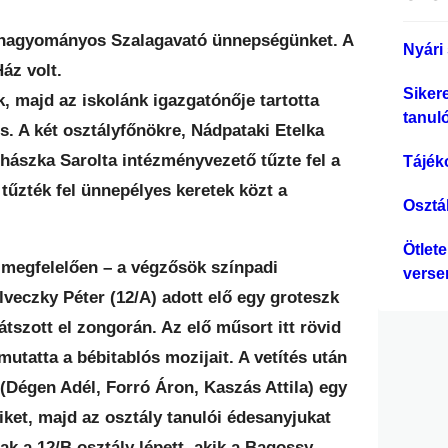
s
é
a hagyományos Szalagavató ünnepségünket. A
Nyári 
s
áz volt.
Siker
, majd az iskolánk igazgatónője tartotta
tanul
. A két osztályfőnökre, Nádpataki Etelka
ohászka Sarolta intézményvezető tűzte fel a
Tájék
 tűzték fel ünnepélyes keretek közt a
Osztá
Ötlet
 megfelelően – a végzősök színpadi
verse
veczky Péter (12/A) adott elő egy groteszk
átszott el zongorán. Az elő műsort itt rövid
mutatta a bébitablós mozijait. A vetítés után
 (Dégen Adél, Forró Áron, Kaszás Attila) egy
eiket, majd az osztály tanulói édesanyjukat
ak a 12/B osztály lépett, akik a Bagossy