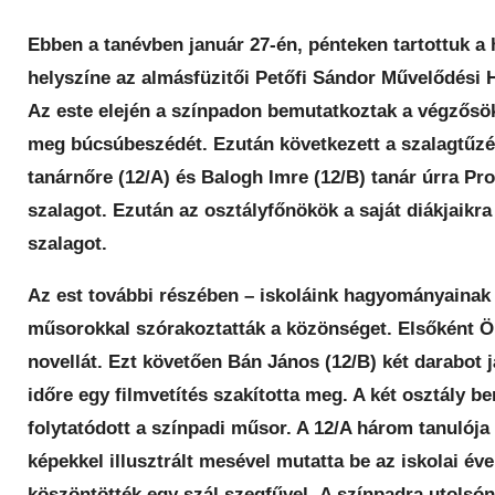
Ebben a tanévben január 27-én, pénteken tartottuk 
helyszíne az almásfüzitői Petőfi Sándor Művelődési H
Az este elején a színpadon bemutatkoztak a végzősök
meg búcsúbeszédét. Ezután következett a szalagtűzés
tanárnőre (12/A) és Balogh Imre (12/B) tanár úrra Pr
szalagot. Ezután az osztályfőnökök a saját diákjaikra
szalagot.
Az est további részében – iskoláink hagyományainak
műsorokkal szórakoztatták a közönséget. Elsőként Öl
novellát. Ezt követően Bán János (12/B) két darabot j
időre egy filmvetítés szakította meg. A két osztály be
folytatódott a színpadi műsor. A 12/A három tanulója
képekkel illusztrált mesével mutatta be az iskolai év
köszöntötték egy szál szegfűvel. A színpadra utolsón