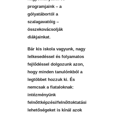
programjaink – a
gólyatábortól a
szalagavatóig –
összekovácsolják
diákjainkat.
Bár kis iskola vagyunk, nagy
lelkesedéssel és folyamatos
fejlődéssel dolgozunk azon,
hogy minden tanulónkból a
legtöbbet hozzuk ki. És
nemcsak a fiataloknak:
intézményünk
felnőttképzési/felnőttoktatási
lehetőségeket is kínál azok