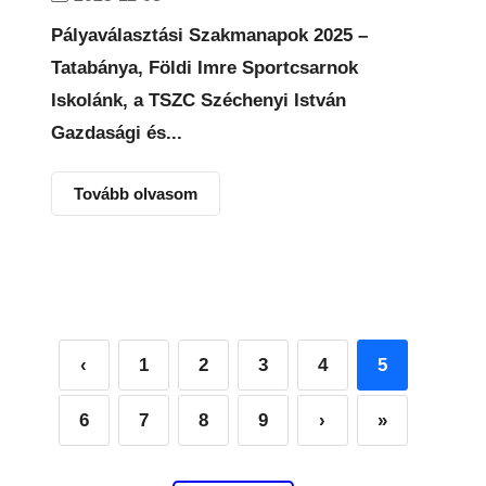
Pályaválasztási Szakmanapok 2025 –
Tatabánya, Földi Imre Sportcsarnok
Iskolánk, a TSZC Széchenyi István
Gazdasági és...
Tovább olvasom
‹
1
2
3
4
5
6
7
8
9
›
»