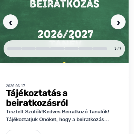
‹
›
4 / 7
2026.06.10.
Osztálykirándulások 2026
A 2026-os osztálykirándulások során több
osztályunk is tartalmas és élményekben gazdag
programokon vett részt. Az alábbi
összeállításban néhány osztály kirándulását
Bővebben