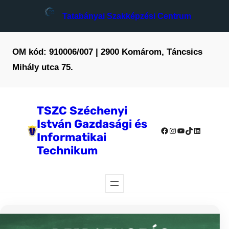
Tatabányai Szakképzési Centrum
OM kód: 910006/007 | 2900 Komárom, Táncsics
Mihály utca 75.
TSZC Széchenyi
István Gazdasági és
Facebook
Instagram
YouTube
TikTok
LinkedIn
Informatikai
Technikum