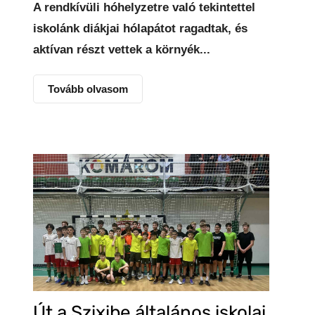
A rendkívüli hóhelyzetre való tekintettel
iskolánk diákjai hólapátot ragadtak, és
aktívan részt vettek a környék...
Tovább olvasom
Út a Szixibe általános iskolai