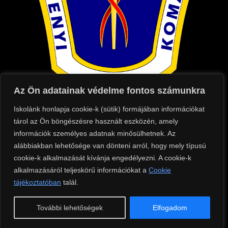
Az Ön adatainak védelme fontos számunkra
Iskolánk honlapja cookie-k (sütik) formájában információkat
Kapcsolat
tárol az Ön böngészésre használt eszközén, amely
információk személyes adatnak minősülhetnek. Az
Cím: 2900 Komárom, Táncsics Mihály utca
alábbiakban lehetősége van dönteni arról, hogy mely típusú
75.
cookie-k alkalmazását kívánja engedélyezni. A cookie-k
Telefon: +36 (70) 684 8500
alkalmazásáról teljeskörű információkat a
Cookie
Tanári telefonszáma: +36 (70) 684 8504
tájékoztatóban
talál.
E-mail: iroda@szixi.hu
További lehetőségek
Elfogadom
OM azonosító: 910006/007