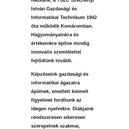
Iskolánk, a
TSZC Széchenyi
István Gazdasági és
Informatikai Technikum
1942
óta működik Komáromban.
Hagyományainkra és
értékeinkre építve mindig
innovatív szemlélettel
fejlődtünk tovább.
Képzéseink gazdasági és
informatikai ágazatra
épülnek, emellett kiemelt
figyelmet fordítunk az
idegen nyelvekre. Diákjaink
rendszeresen sikeresen
szerepelnek szakmai,