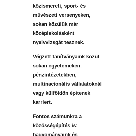
közismereti, sport- és
művészeti versenyeken,
sokan közülük már
középiskolásként
nyelvvizsgát tesznek.
Végzett tanítványaink közül
sokan egyetemeken,
pénzintézetekben,
multinacionális vállalatoknál
vagy külföldön építenek
karriert.
Fontos számunkra a
közösségépítés is:
hagyományaink és