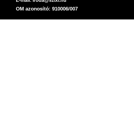
E-mail: iroda@szixi.hu
OM azonosító: 910006/007