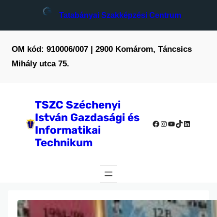
Tatabányai Szakképzési Centrum
OM kód: 910006/007 | 2900 Komárom, Táncsics
Mihály utca 75.
TSZC Széchenyi
István Gazdasági és
Facebook
Instagram
YouTube
TikTok
LinkedIn
Informatikai
Technikum