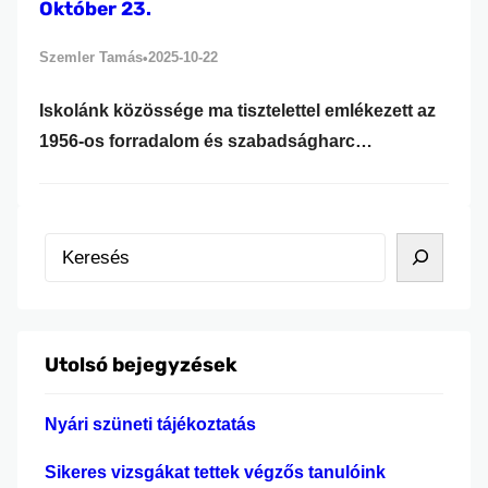
Október 23.
Szemler Tamás
2025-10-22
•
Iskolánk közössége ma tisztelettel emlékezett az
1956-os forradalom és szabadságharc
eseményeire és hőseire. Az ünnepi műsort a 10.A
és 10.B osztály tanulói adták elő, akik
színvonalas összeállításukkal idézték fel a
K
forradalom hangulatát és üzenetét. A műsorban
e
versek, prózai részletek, korabeli felvételek és
r
zenék segítségével elevenedtek meg az akkori
e
napok eseményei, valamint a fiatalok bátorsága,
Utolsó bejegyzések
s
akik…
é
Nyári szüneti tájékoztatás
s
Sikeres vizsgákat tettek végzős tanulóink