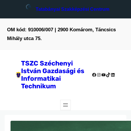
Tatabányai Szakképzési Centrum
OM kód: 910006/007 | 2900 Komárom, Táncsics
Mihály utca 75.
TSZC Széchenyi
István Gazdasági és
Facebook
Instagram
YouTube
TikTok
LinkedIn
Informatikai
Technikum