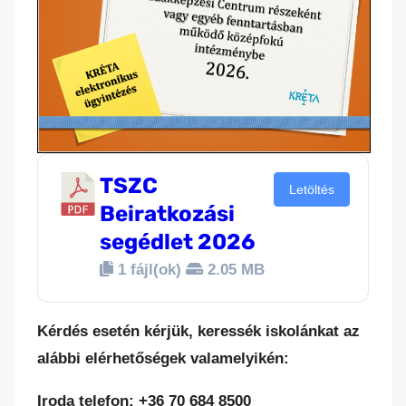
TSZC
Letöltés
Beiratkozási
segédlet 2026
1 fájl(ok)
2.05 MB
Kérdés esetén kérjük, keressék iskolánkat az
alábbi elérhetőségek valamelyikén:
Iroda telefon:
+36 70 684 8500