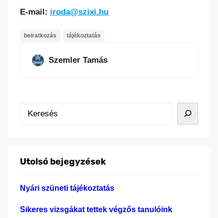
E-mail:
iroda@szixi.hu
beiratkozás
tájékoztatás
Szemler Tamás
K
e
r
e
Utolsó bejegyzések
s
é
Nyári szüneti tájékoztatás
s
Sikeres vizsgákat tettek végzős tanulóink