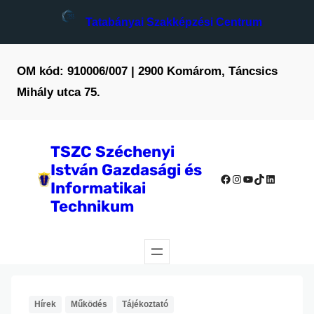
Ugrás
Tatabányai Szakképzési Centrum
a
tartalomhoz
OM kód: 910006/007 | 2900 Komárom, Táncsics
Mihály utca 75.
TSZC Széchenyi
István Gazdasági és
Facebook
Instagram
YouTube
TikTok
LinkedIn
Informatikai
Technikum
Hírek
Működés
Tájékoztató