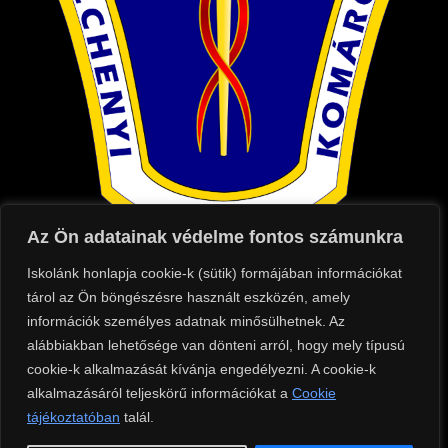
Az Ön adatainak védelme fontos számunkra
Iskolánk honlapja cookie-k (sütik) formájában információkat
Kapcsolat
tárol az Ön böngészésre használt eszközén, amely
információk személyes adatnak minősülhetnek. Az
Cím: 2900 Komárom, Táncsics Mihály utca
alábbiakban lehetősége van dönteni arról, hogy mely típusú
75.
cookie-k alkalmazását kívánja engedélyezni. A cookie-k
Telefon: +36 (70) 684 8500
alkalmazásáról teljeskörű információkat a
Cookie
Tanári telefonszáma: +36 (70) 684 8504
tájékoztatóban
talál.
E-mail: iroda@szixi.hu